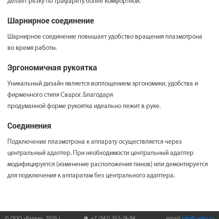
делает резку по трафарету более комфортной.
Шарнирное соединение
Шарнирное соединение повышает удобство вращения плазмотрона
во время работы.
Эргономичная рукоятка
Уникальный дизайн является воплощением эргономики, удобства и
фирменного стиля Сварог. Благодаря
продуманной форме рукоятка идеально лежит в руке.
Соединения
Подключение плазмотрона к аппарату осуществляется через
центральный адаптер. При необходимости центральный адаптер
модифицируется (изменение расположения пинов) или демонтируется
для подключения к аппаратам без центрального адаптера.
© ООО «Кален»,
2026
г.
+7 (347) 262-74-94
email:
info@calen.su